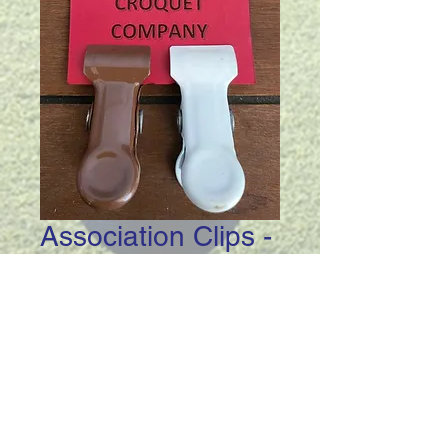
Association Clips -
Second Colour
Prix
45,00 $AU
Quantité
*
Ajouter au panier