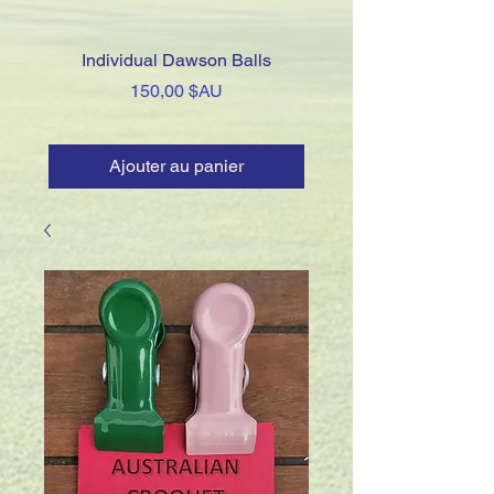
Individual Dawson Balls
Association Clips - Thi
Prix
150,00 $AU
Ajouter au panier